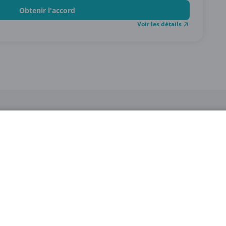
Obtenir l'accord
Voir les détails
STEP 2
Clique sur le
coupon
pour voir le
code
.