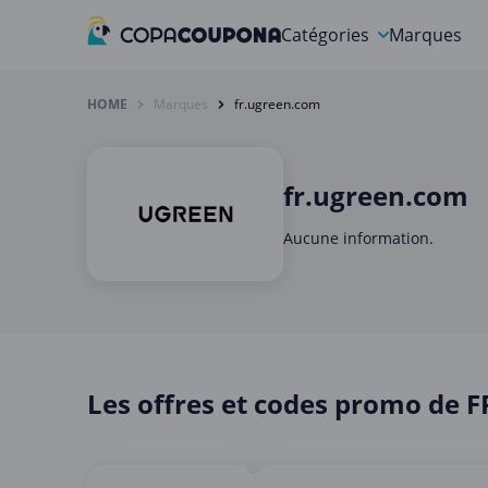
Catégories
Marques
Alimentation et Vins
HOME
Marques
fr.ugreen.com
Autos, Motos et Outils
Beauté et Bien-être
fr.ugreen.com
Cadeaux et Fleurs
Aucune information.
Divertissement
Gaming et Jouets
Internet et Téléphonie
Les offres et codes promo de