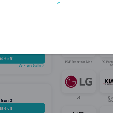
Marques similair
de
10 € off
PDF Expert for Mac
PC-Port
ré
Voir les détails
LG
Kia
 Gen 2
Co
15 € off