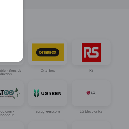
es
able - Bons de
Otterbox
RS
duction
too.com -
eu.ugreen.com
LG Electronics
uponneur