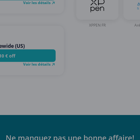
Voir les détails
XPPEN FR
An
ewide (US)
10 € off
Voir les détails
Ne manquez pas une bonne affaire!