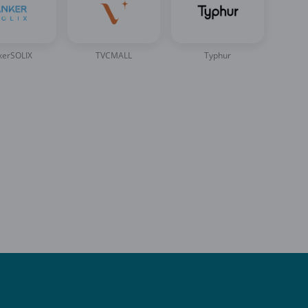
kerSOLIX
TVCMALL
Typhur