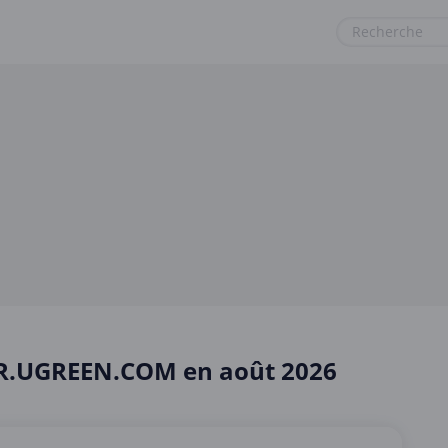
Maison, Jardin et Animaux Domestiques
Ordinateur et Électronique
Photo, Imprimerie et Bureau
Shopping
Sport et Loisirs
Vêtements et Accessoires
Voyages et Vacances
 FR.UGREEN.COM en août 2026