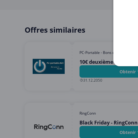
Offres similaires
PC-Portable - Bons de réduction
10€ deuxième comman
Obtenir 
31.12.2050
RingConn
Black Friday - RingConn
Obtenir 