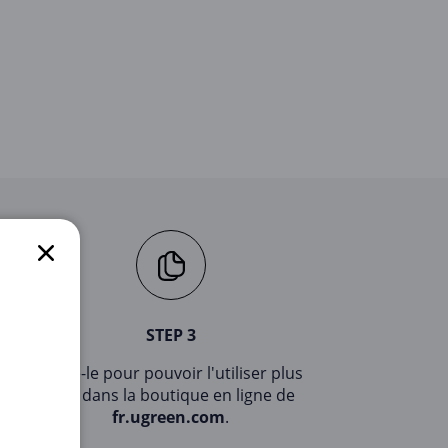
STEP 3
Copie-le pour pouvoir l'utiliser plus
tard dans la boutique en ligne de
fr.ugreen.com
.