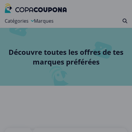
Catégories
Marques
Alimentation et Vins
Autos, Motos et Outils
Découvre toutes les offres de tes
Beauté et Bien-être
marques préférées
Cadeaux et Fleurs
Divertissement
Gaming et Jouets
Internet et Téléphonie
Maison, Jardin et Animaux Domestiques
Ordinateur et Électronique
Photo, Imprimerie et Bureau