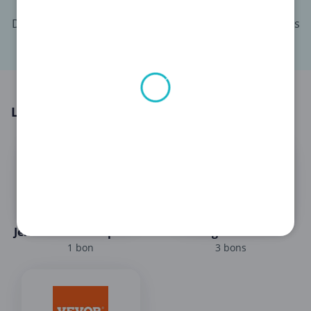
Des experts en bonnes affaires dans 13 pays différents
Les meilleures marques
Jemabonne - Couponeur
fr.ugreen.com
1 bon
3 bons