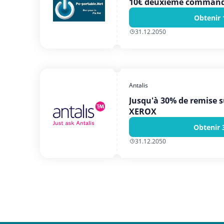
10€ deuxième comman
Obtenir 
31.12.2050
Antalis
Jusqu'à 30% de remise s
XEROX
Obtenir 
31.12.2050