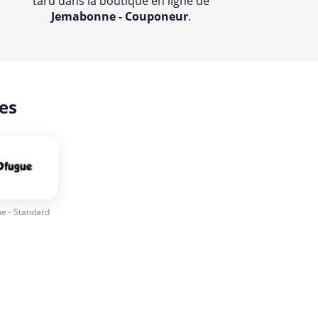
tard dans la boutique en ligne de
Jemabonne - Couponeur
.
es
e - Standard