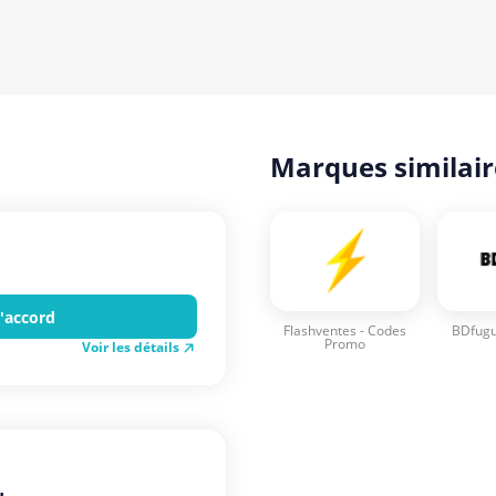
Marques similair
l'accord
Flashventes - Codes
BDfugu
Promo
Voir les détails