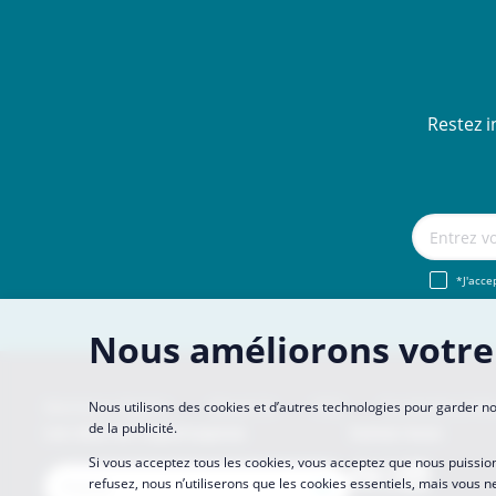
Restez i
*J'acce
Nous améliorons votre
Mentions légales
About Us
FAQ
Se Joindre à N
Nous utilisons des cookies et d’autres technologies pour garder no
de la publicité.
Les sites de CopaCoupona
Suivez-nous
Si vous acceptez tous les cookies, vous acceptez que nous puission
refusez, nous n’utiliserons que les cookies essentiels, mais vous