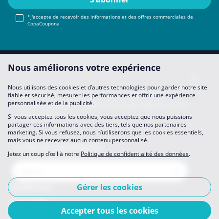
*J'accepte de recevoir des informations et des offres commerciales de
CopaCoupona
Nous améliorons votre expérience
Nous utilisons des cookies et d’autres technologies pour garder notre site
Mentions légales
About Us
FAQ
Se Joindre à Nous
fiable et sécurisé, mesurer les performances et offrir une expérience
personnalisée et de la publicité.
Devenir partenaire
Politique de confidentialité des données
Mes préférences
Si vous acceptez tous les cookies, vous acceptez que nous puissions
partager ces informations avec des tiers, tels que nos partenaires
marketing. Si vous refusez, nous n’utiliserons que les cookies essentiels,
mais vous ne recevrez aucun contenu personnalisé.
Les sites de CopaCoupona
Jetez un coup d’œil à notre
Politique de confidentialité des données
.
Gérer les cookies
Suivez-nous
Accepter tous les cookies