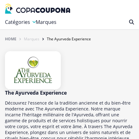
Catégories
Marques
Alimentation et Vins
HOME
Marques
The Ayurveda Experience
Autos, Motos et Outils
Beauté et Bien-être
Cadeaux et Fleurs
Divertissement
Gaming et Jouets
The Ayurveda Experience
Internet et Téléphonie
Découvrez l'essence de la tradition ancienne et du bien-être
moderne avec The Ayurveda Experience. Notre marque
Maison, Jardin et Animaux Domestiques
incarne l'héritage millénaire de l'Ayurveda, offrant une
gamme de produits et de services holistiques pour nourrir
Ordinateur et Électronique
votre corps, votre esprit et votre âme. À travers The Ayurveda
Photo, Imprimerie et Bureau
Experience, plongez dans un univers de soins naturels et de
rituels bien-être, conçus pour rétablir l'harmonie intérieure