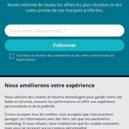
Restez informé de toutes les offres les plus récentes et des
codes promo de vos marques préférées.
*J'accepte de recevoir des informations et des offres commerciales de
CopaCoupona
Nous améliorons votre expérience
Nous utilisons des cookies et d’autres technologies pour garder notre site
Mentions légales
About Us
FAQ
Se Joindre à Nous
fiable et sécurisé, mesurer les performances et offrir une expérience
personnalisée et de la publicité.
Devenir partenaire
Politique de confidentialité des données
Mes préférences
Si vous acceptez tous les cookies, vous acceptez que nous puissions
partager ces informations avec des tiers, tels que nos partenaires
marketing. Si vous refusez, nous n’utiliserons que les cookies essentiels,
mais vous ne recevrez aucun contenu personnalisé.