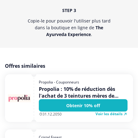
STEP 3
Copie-le pour pouvoir l'utiliser plus tard
dans la boutique en ligne de
The
Ayurveda Experience
.
Offres similaires
Propolia - Couponneurs
Propolia : 10% de réduction dès
l'achat de 3 teintures mères de
propolis
Obtenir 10% off
Voir les détails
31.12.2050
Cristal Forest