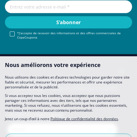
*J'accepte de recevoir des informations et des offres commerciales de
CopaCoupona
Nous améliorons votre expérience
Nous utilisons des cookies et d’autres technologies pour garder notre site
Mentions légales
About Us
FAQ
Se Joindre à Nous
fiable et sécurisé, mesurer les performances et offrir une expérience
personnalisée et de la publicité.
Devenir partenaire
Politique de confidentialité des données
Mes préférences
Si vous acceptez tous les cookies, vous acceptez que nous puissions
partager ces informations avec des tiers, tels que nos partenaires
marketing. Si vous refusez, nous n’utiliserons que les cookies essentiels,
mais vous ne recevrez aucun contenu personnalisé.
Les sites de CopaCoupona
Jetez un coup d’œil à notre
Politique de confidentialité des données
.