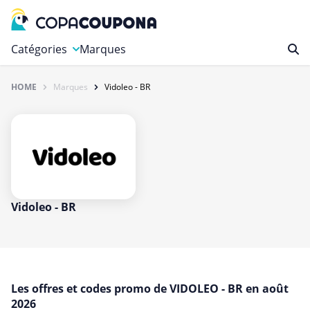
Catégories
Marques
Alimentation et Vins
HOME
Marques
Vidoleo - BR
Autos, Motos et Outils
Beauté et Bien-être
Cadeaux et Fleurs
Divertissement
Gaming et Jouets
Vidoleo - BR
Internet et Téléphonie
Maison, Jardin et Animaux Domestiques
Ordinateur et Électronique
Les offres et codes promo de VIDOLEO - BR en août
Photo, Imprimerie et Bureau
2026